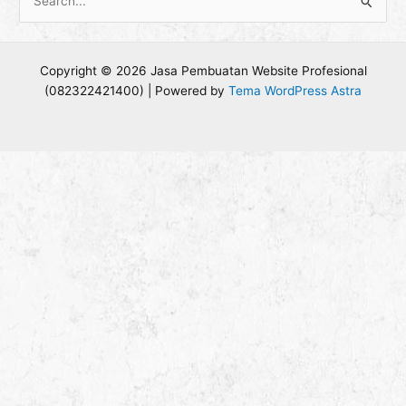
C
a
r
Copyright © 2026 Jasa Pembuatan Website Profesional
i
(082322421400) | Powered by
Tema WordPress Astra
u
n
t
u
k
: