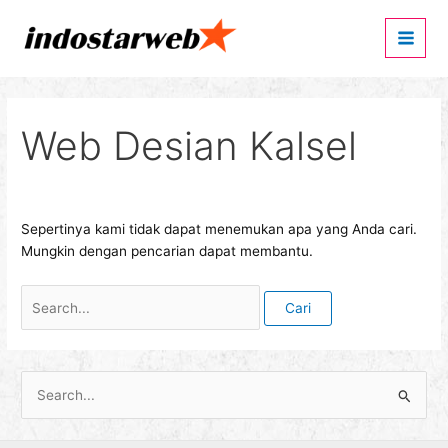
Lewati
Cari
Main
ke
untuk:
Men
konten
Web Desian Kalsel
Sepertinya kami tidak dapat menemukan apa yang Anda cari.
Mungkin dengan pencarian dapat membantu.
C
a