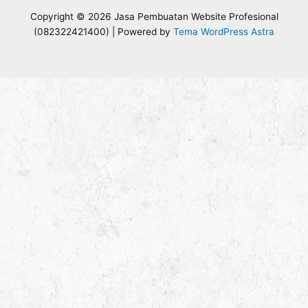
r
Copyright © 2026 Jasa Pembuatan Website Profesional
i
(082322421400) | Powered by
Tema WordPress Astra
u
n
t
u
k
: