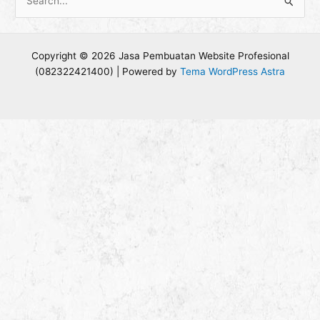
C
a
r
Copyright © 2026 Jasa Pembuatan Website Profesional
i
(082322421400) | Powered by
Tema WordPress Astra
u
n
t
u
k
: