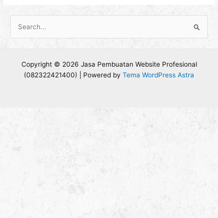
C
a
r
Copyright © 2026 Jasa Pembuatan Website Profesional
i
(082322421400) | Powered by
Tema WordPress Astra
u
n
t
u
k
: