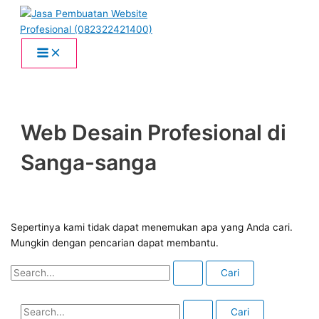
Lewati
Cari
C
Main
Menu
ke
untuk:
a
konten
r
i
u
n
t
Web Desain Profesional di
u
Sanga-sanga
k
:
Sepertinya kami tidak dapat menemukan apa yang Anda cari.
Mungkin dengan pencarian dapat membantu.