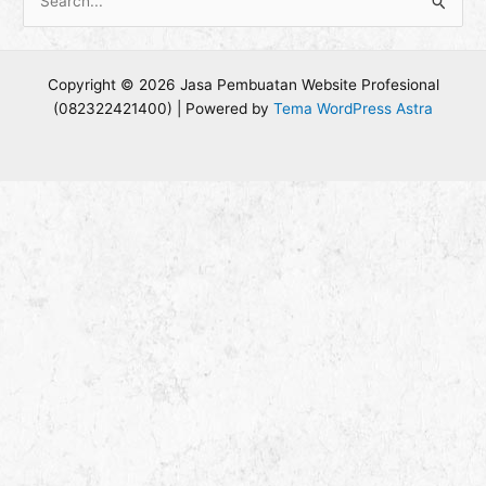
C
a
r
Copyright © 2026 Jasa Pembuatan Website Profesional
i
(082322421400) | Powered by
Tema WordPress Astra
u
n
t
u
k
: