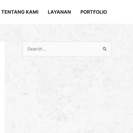
TENTANG KAMI
LAYANAN
PORTFOLIO
C
a
r
i
u
n
t
u
k
: