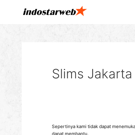
Lewati
Cari
ke
untuk:
konten
Slims Jakarta
Sepertinya kami tidak dapat menemuka
dapat membantu.