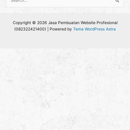
C
a
r
Copyright © 2026 Jasa Pembuatan Website Profesional
i
(082322421400) | Powered by
Tema WordPress Astra
u
n
t
u
k
: