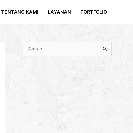
TENTANG KAMI
LAYANAN
PORTFOLIO
C
a
r
i
u
n
t
u
k
: