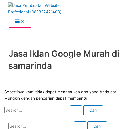
Lewati
Cari
C
Main
Menu
ke
untuk:
a
konten
r
i
u
n
t
Jasa Iklan Google Murah di
u
samarinda
k
:
Sepertinya kami tidak dapat menemukan apa yang Anda cari.
Mungkin dengan pencarian dapat membantu.