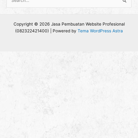
C
a
r
Copyright © 2026 Jasa Pembuatan Website Profesional
i
(082322421400) | Powered by
Tema WordPress Astra
u
n
t
u
k
: