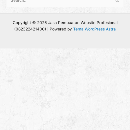
C
a
r
Copyright © 2026 Jasa Pembuatan Website Profesional
i
(082322421400) | Powered by
Tema WordPress Astra
u
n
t
u
k
: