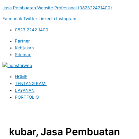
Lewati
Menu
Post
Jasa Pembuatan Website Profesional (082322421400)
ke
navigation
konten
Facebook
Twitter
Linkedin
Instagram
0823 2242 1400
Partner
Kebijakan
Sitemap
HOME
TENTANG KAMI
LAYANAN
PORTFOLIO
kubar, Jasa Pembuatan