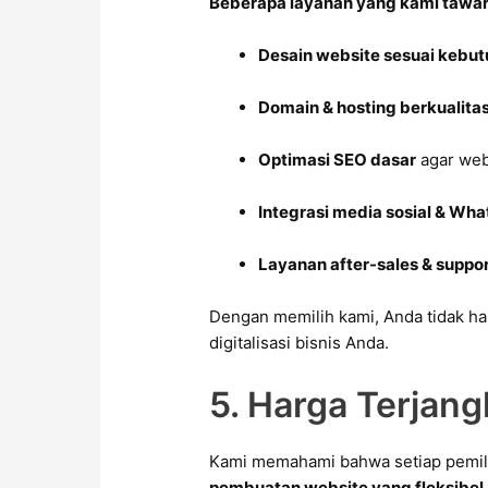
Beberapa layanan yang kami tawar
Desain website sesuai kebut
Domain & hosting berkualita
Optimasi SEO dasar
agar web
Integrasi media sosial & Wh
Layanan after-sales & suppo
Dengan memilih kami, Anda tidak h
digitalisasi bisnis Anda.
5. Harga Terjang
Kami memahami bahwa setiap pemili
pembuatan website yang fleksibel