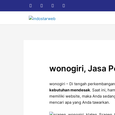
Lewati
Post
F
T
L
I
a
w
i
n
ke
navigation
c
i
n
s
konten
e
t
k
t
b
t
e
a
o
e
d
g
o
r
i
r
k
n
a
m
wonogiri, Jasa 
wonogiri – Di tengah perkembangan 
kebutuhan mendesak
. Saat ini, h
memiliki website, maka Anda seda
mencari apa yang Anda tawarkan.