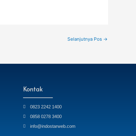
Selanjutnya Pos
→
Kontak
0823 2242 1400
0858 0278 3400
info@indostarweb.com