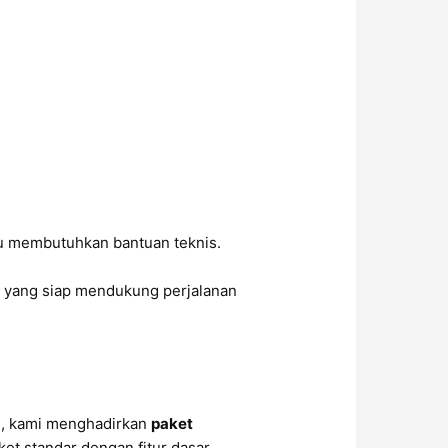
tu membutuhkan bantuan teknis.
a
yang siap mendukung perjalanan
u, kami menghadirkan
paket
et standar dengan fitur dasar