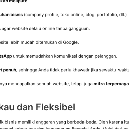
kan meliputi:
uhan bisnis
(company profile, toko online, blog, portofolio, dll.)
s
agar website selalu online tanpa gangguan.
site lebih mudah ditemukan di Google.
atsApp
untuk memudahkan komunikasi dengan pelanggan.
rt penuh
, sehingga Anda tidak perlu khawatir jika sewaktu-wak
anya mendapatkan sebuah website, tetapi juga
mitra terpercay
kau dan Fleksibel
k bisnis memiliki anggaran yang berbeda-beda. Oleh karena it
sesuai kebutuhan dan kemampuan finansial Anda. Mulai dari pak