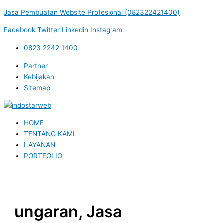
Lewati
Menu
Post
Jasa Pembuatan Website Profesional (082322421400)
ke
navigation
konten
Facebook
Twitter
Linkedin
Instagram
0823 2242 1400
Partner
Kebijakan
Sitemap
HOME
TENTANG KAMI
LAYANAN
PORTFOLIO
ungaran, Jasa