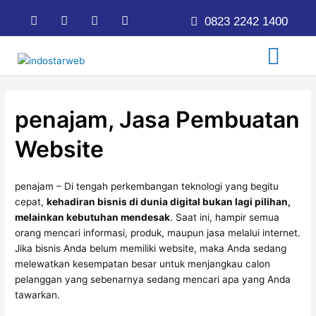
Lewati
Post
F
T
L
I
0823 2242 1400
ke
navigation
a
w
i
n
c
i
n
s
konten
Menu
e
t
k
t
b
t
e
a
o
e
d
g
o
r
i
r
k
n
a
m
penajam, Jasa Pembuatan
Website
penajam – Di tengah perkembangan teknologi yang begitu
cepat,
kehadiran bisnis di dunia digital bukan lagi pilihan,
melainkan kebutuhan mendesak
. Saat ini, hampir semua
orang mencari informasi, produk, maupun jasa melalui internet.
Jika bisnis Anda belum memiliki website, maka Anda sedang
melewatkan kesempatan besar untuk menjangkau calon
pelanggan yang sebenarnya sedang mencari apa yang Anda
tawarkan.