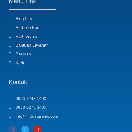
Menu Link
Blog Info
Portfolio Kami
Partnership
Bantuan Layanan
Sitemap
Karir
Kontak
0823 2242 1400
0858 0278 3400
info@indostarweb.com
F
T
Y
a
w
o