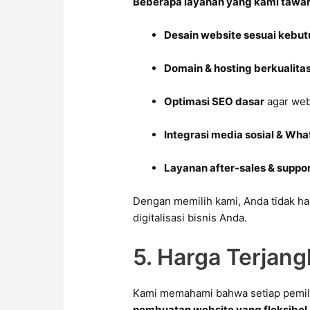
Beberapa layanan yang kami tawar
Desain website sesuai kebut
Domain & hosting berkualita
Optimasi SEO dasar
agar web
Integrasi media sosial & Wh
Layanan after-sales & suppo
Dengan memilih kami, Anda tidak h
digitalisasi bisnis Anda.
5. Harga Terjang
Kami memahami bahwa setiap pemili
pembuatan website yang fleksibel