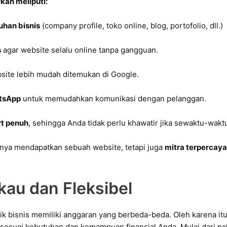
kan meliputi:
uhan bisnis
(company profile, toko online, blog, portofolio, dll.)
s
agar website selalu online tanpa gangguan.
site lebih mudah ditemukan di Google.
atsApp
untuk memudahkan komunikasi dengan pelanggan.
rt penuh
, sehingga Anda tidak perlu khawatir jika sewaktu-wak
anya mendapatkan sebuah website, tetapi juga
mitra terpercay
kau dan Fleksibel
k bisnis memiliki anggaran yang berbeda-beda. Oleh karena it
sesuai kebutuhan dan kemampuan finansial Anda. Mulai dari pak