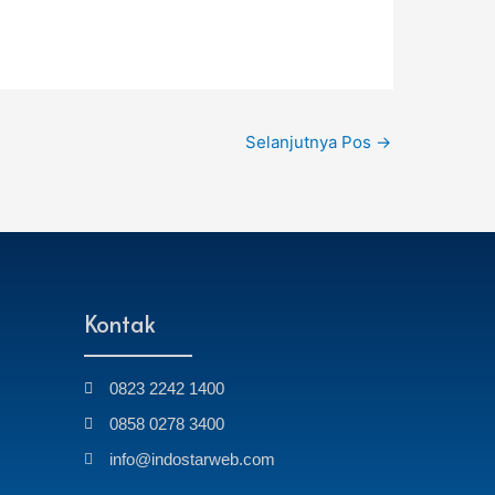
Selanjutnya Pos
→
Kontak
0823 2242 1400
0858 0278 3400
info@indostarweb.com