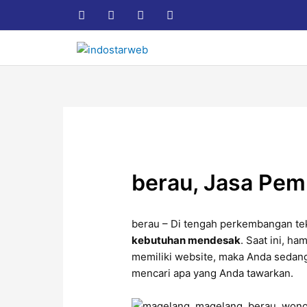
Lewati
Post
F
T
L
I
a
w
i
n
ke
navigation
c
i
n
s
konten
e
t
k
t
b
t
e
a
o
e
d
g
o
r
i
r
k
n
a
m
berau, Jasa Pe
berau – Di tengah perkembangan tek
kebutuhan mendesak
. Saat ini, h
memiliki website, maka Anda seda
mencari apa yang Anda tawarkan.