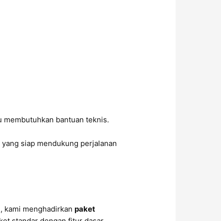
tu membutuhkan bantuan teknis.
a
yang siap mendukung perjalanan
u, kami menghadirkan
paket
et standar dengan fitur dasar